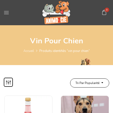
0
Vin Pour Chien
Accueil
Produits identifiés “vin pour chien”
Tri Par Popularité