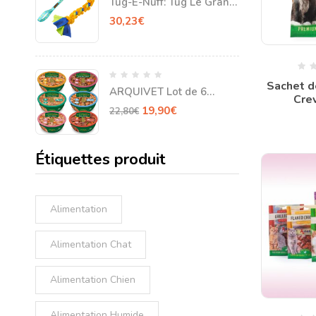
Tug-E-Nuff: Tug Le Grand
Tourbillon pour chien
30,23
€
Sachet de
ARQUIVET Lot de 6
Cre
ragoûts FreshHome
19,90
€
22,80
€
Étiquettes produit
Alimentation
Alimentation Chat
Alimentation Chien
Alimentation Humide