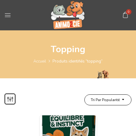
0
Topping
Accueil
Produits identifiés “topping”
Tri Par Popularité