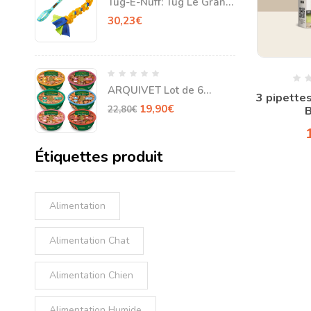
Tug-E-Nuff: Tug Le Grand
Tourbillon pour chien
30,23
€
ARQUIVET Lot de 6
3 pipettes
ragoûts FreshHome
19,90
€
B
22,80
€
Étiquettes produit
Alimentation
Alimentation Chat
Alimentation Chien
Alimentation Humide