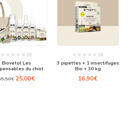
(0)
(0)
Biovetol Les
3 pipettes + 1 insectifuges
spensables du chiot
Bio + 30 kg
25,00
€
16,90
€
45,50
€