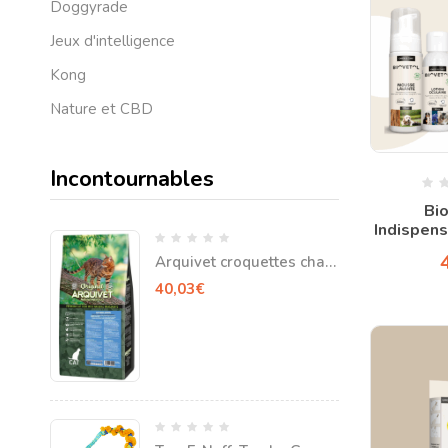
Doggyrade
Jeux d'intelligence
Kong
Nature et CBD
Incontournables
Bi
Indispen
Arquivet croquettes chat
stérilisé 7 kg
40,03
€