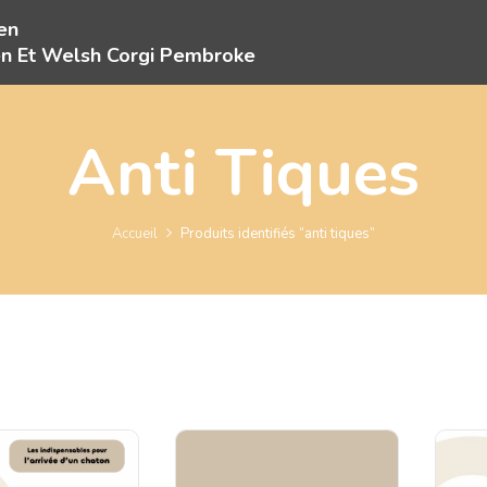
en
en Et Welsh Corgi Pembroke
Anti Tiques
Accueil
Produits identifiés “anti tiques”