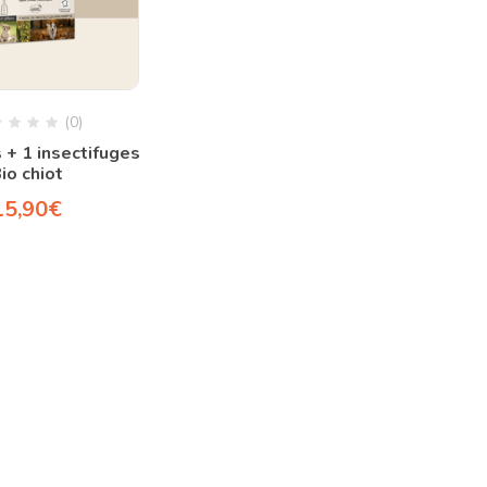
(0)
 + 1 insectifuges
io chiot
15,90
€