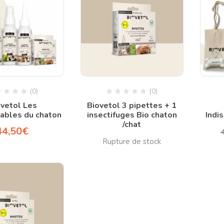
(0)
(0)
ovetol Les
Biovetol 3 pipettes + 1
sables du chaton
insectifuges Bio chaton
Indi
/chat
44,50
€