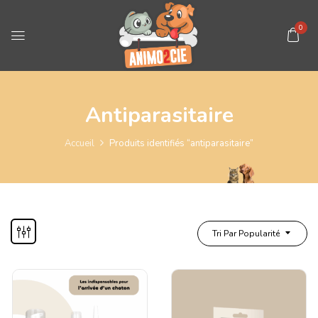
0
Antiparasitaire
Accueil
Produits identifiés “antiparasitaire”
Tri Par Popularité