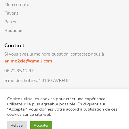
Mon compte
Favoris
Panier
Boutique
Contact
Si vous avez la moindre question, contactez-nous à
animo2cie@gmail.com
06.72.35.12.97
5 rue des hottes, 10130 AVREUIL
Ce site utilise les cookies pour créer une expérience
© Animo2cie – Tous droits réservés Développé par
HiCONES
utilisateur la plus agréable possible. En cliquant sur
Ingénierie
Conditions générales de ventes
–
Sitemap
"Accepter" vous donnez votre accord à l'utilisation de ces
cookies sur ce site web.
Image by rawpixel.com
on Freepik /
Chat PNGs par Vecteezy
Refuser
Accepter