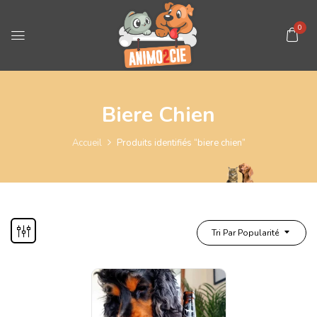
0
Biere Chien
Accueil
Produits identifiés “biere chien”
Tri Par Popularité