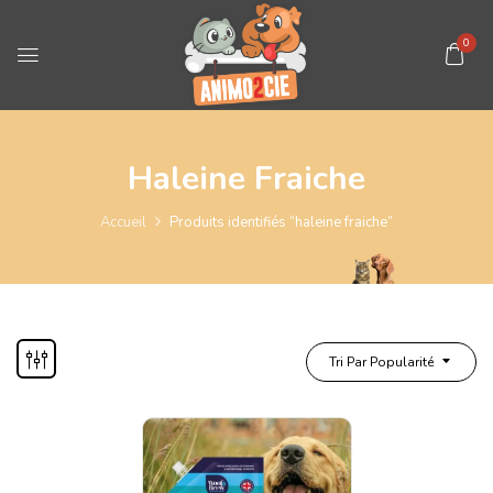
0
Haleine Fraiche
Accueil
Produits identifiés “haleine fraiche”
Tri Par Popularité