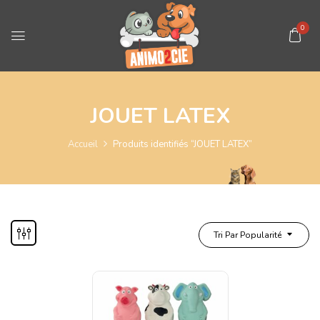
0
JOUET LATEX
Accueil
Produits identifiés “JOUET LATEX”
Tri Par Popularité