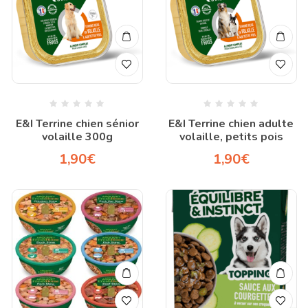
E&I Terrine chien sénior
E&I Terrine chien adulte
volaille 300g
volaille, petits pois
1,90
€
1,90
€