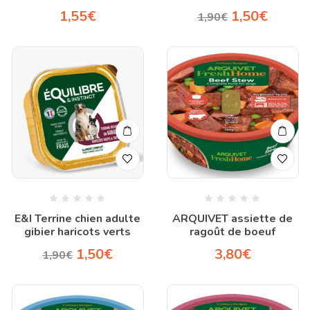
1,55
€
1,50
€
1,90
€
E&I Terrine chien adulte
ARQUIVET assiette de
gibier haricots verts
ragoût de boeuf
1,50
€
3,80
€
1,90
€