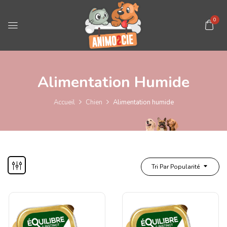
0
Alimentation Humide
Accueil
Chien
Alimentation humide
Tri Par Popularité