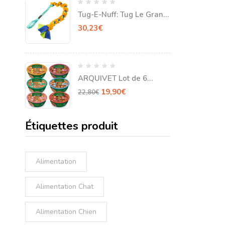
Tug-E-Nuff: Tug Le Grand
Tourbillon pour chien
30,23
€
ARQUIVET Lot de 6
ragoûts FreshHome
19,90
€
22,80
€
Étiquettes produit
Alimentation
Alimentation Chat
Alimentation Chien