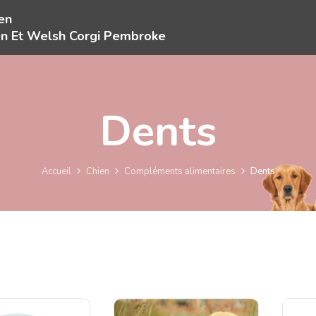
en
en Et Welsh Corgi Pembroke
Dents
Accueil
Chien
Compléments alimentaires
Dents