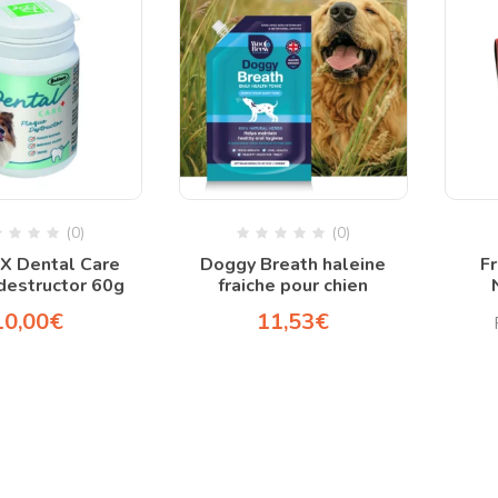
(0)
(0)
X Dental Care
Doggy Breath haleine
Fr
destructor 60g
fraiche pour chien
10,00
€
11,53
€