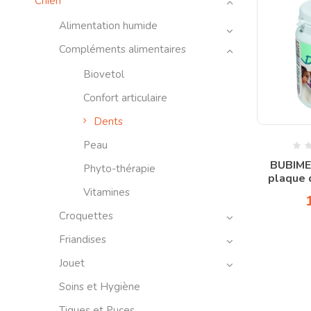
Chien
Alimentation humide
Compléments alimentaires
Biovetol
Confort articulaire
Dents
Peau
BUBIME
Phyto-thérapie
plaque 
Vitamines
Croquettes
Friandises
Jouet
Soins et Hygiène
Tiques et Puces