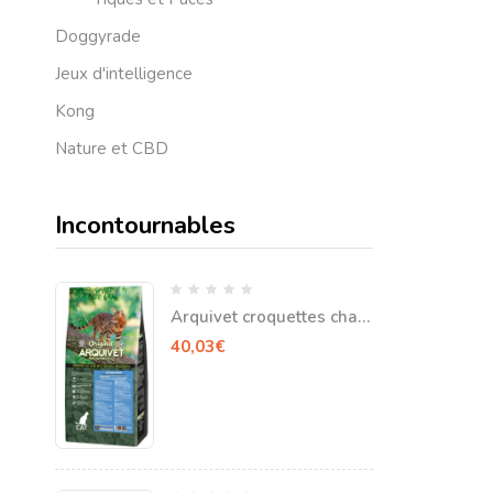
Doggyrade
Jeux d'intelligence
Kong
Nature et CBD
Incontournables
Arquivet croquettes chat
stérilisé 7 kg
40,03
€