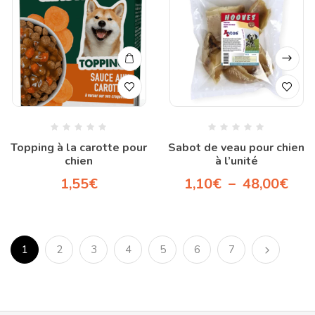
Topping à la carotte pour
Sabot de veau pour chien
chien
à l’unité
1,55
€
1,10
€
–
48,00
€
1
2
3
4
5
6
7