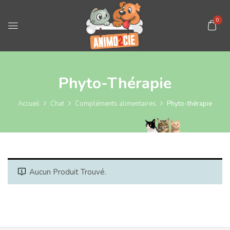
0
Phyto-Thérapie
Accueil
Chat
Compléments alimentaires
Phyto-thérapie
Aucun Produit Trouvé.