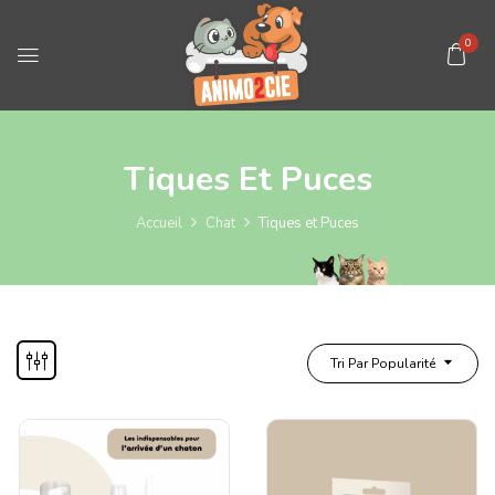
0
Tiques Et Puces
Accueil
Chat
Tiques et Puces
Tri Par Popularité