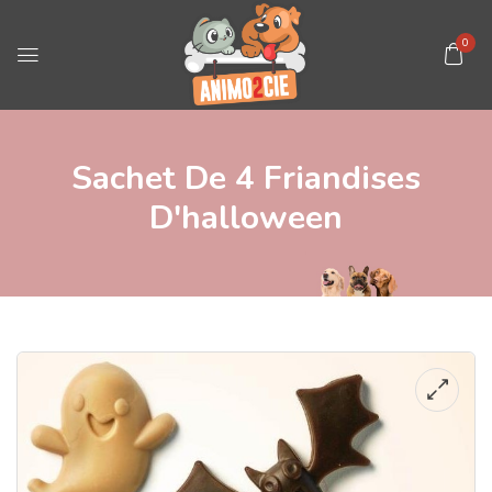
0
Sachet De 4 Friandises
D'halloween