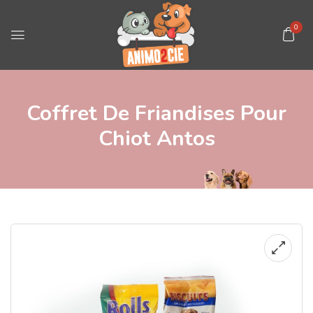
0
Coffret De Friandises Pour
Chiot Antos