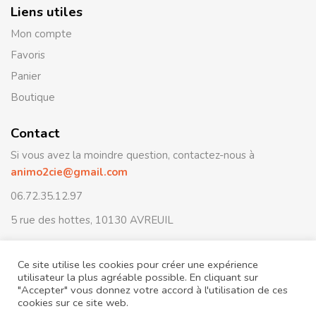
Liens utiles
Mon compte
Favoris
Panier
Boutique
Contact
Si vous avez la moindre question, contactez-nous à
animo2cie@gmail.com
06.72.35.12.97
5 rue des hottes, 10130 AVREUIL
Ce site utilise les cookies pour créer une expérience
© Animo2cie – Tous droits réservés Développé par
HiCONES
utilisateur la plus agréable possible. En cliquant sur
Ingénierie
Conditions générales de ventes
–
Sitemap
"Accepter" vous donnez votre accord à l'utilisation de ces
cookies sur ce site web.