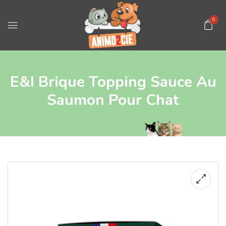
0
E&I Brique Topping Sauce Au
Saumon Pour Chat